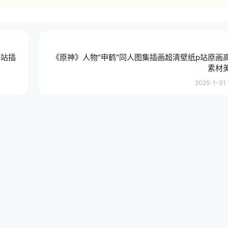
P站插
《原神》人物"申鹤"同人图集插画超清壁纸p站原画
素材
2025-1-31 