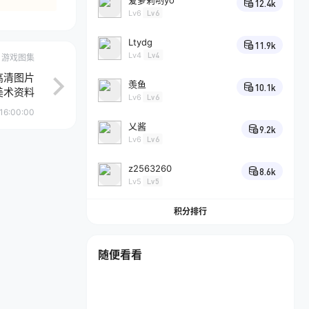
爱萝莉哟yo
12.4k
Lv6
Lv6
Ltydg
11.9k
Lv4
Lv4
游戏图集
高清图片
羡鱼
10.1k
美术资料
Lv6
Lv6
16:00:00
乂酱
9.2k
Lv6
Lv6
z2563260
8.6k
Lv5
Lv5
积分排行
随便看看