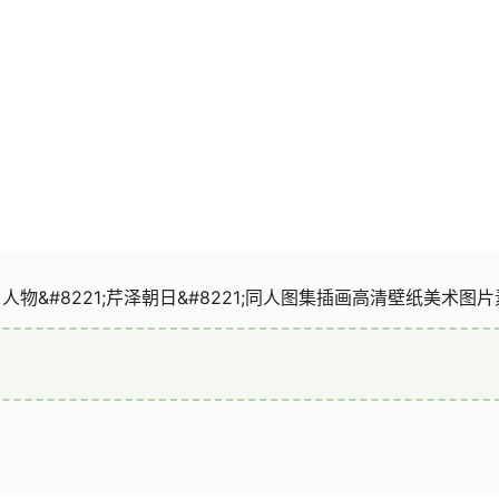
物&#8221;芹泽朝日&#8221;同人图集插画高清壁纸美术图