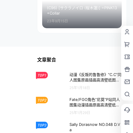
(C96) [サクラノイロ (桜木蓮)] =PINK13
+Collar
23年9月15日
文章聚合
动漫《反叛的鲁鲁修》”C.C”同
TOP1
人图集原画插画高清壁纸图片
素材合集下载
25年1月18日
Fate/FGO角色”尼莫”P站同人
TOP2
图集动漫插画原画高清壁纸绘
画图片素材
25年1月29日
Sally Dorasnow NO.048 D.V
TOP3
a