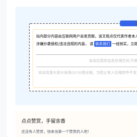
站内部分内容由互联网用户自发贡献，该文观点仅代表作者本
涉嫌抄袭侵权/违法违规的内容， 请
联系我们
一经核实，立
本站仅提供信息存储空间,不
本站资源大部分采用001分卷压缩，为防止有人压缩软件不支持
点点赞赏，手留余香
还没有人赞赏，快来当第一个赞赏的人吧！