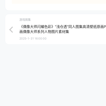
游戏图集
《偶像大师闪耀色彩》"浅仓透"同人图集高清壁纸原画
画偶像大师系列人物图片素材集
2025-1-31 16:00:00