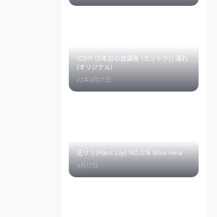
(C97) [5年目の放課後 (カントク)] 濡れ
(オリジナル)
23年9月21日
花リリ(Plant Lily) NO.018 Miss Hina
4月17日