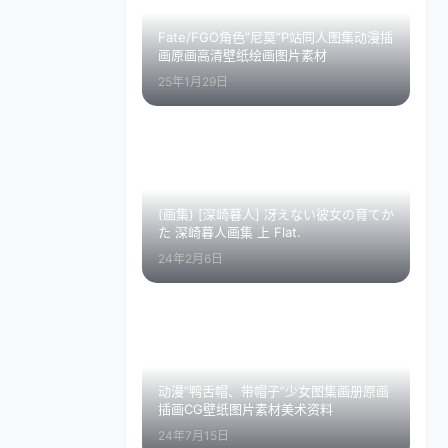
Fate/FGO角色”尼莫”P站同人图集动漫插
画原画高清壁纸绘画图片素材
25年1月29日
(画集) [深崎暮人] 冴えない彼女の育てか
た 深崎暮人画集 上 Flat.
24年2月6日
动漫”鸭舌帽、带帽子”少女图集画册原画
插画CG壁纸图片素材美术资料
24年7月15日