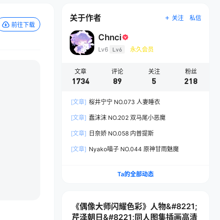
关于作者
关注
私信
前往下载
Chnci
Lv6
Lv6
永久会员
文章
评论
关注
粉丝
1734
89
5
218
[文章]
桜井宁宁 NO.073 人妻睡衣
[文章]
蠢沫沫 NO.202 双马尾小恶魔
[文章]
日奈娇 NO.058 内普提斯
[文章]
Nyako喵子 NO.044 原神甘雨魅魔
Ta的全部动态
《偶像大师闪耀色彩》人物&#8221;
芹泽朝日&#8221;同人图集插画高清