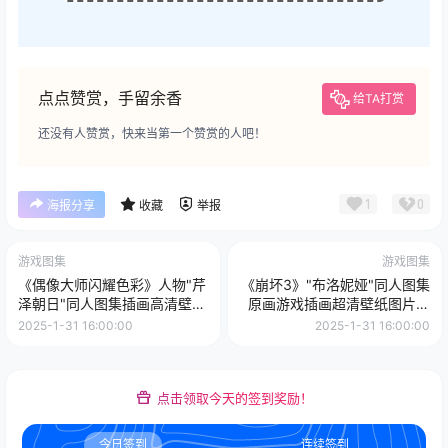
点点赞赏，手留余香
给TA打赏
还没有人赞赏，快来当第一个赞赏的人吧！
1
0
海报分享
收藏
举报
游戏图集
游戏图集
《偶像大师闪耀色彩》人物"芹
《崩坏3》"布洛妮娅"同人图集
泽朝日"同人图集插画高清壁纸
原画游戏插画超清壁纸图片素
美术图片素材
材图片素材集（第二期）
2025-1-31 16:00:00
2025-1-31 16:00:00
点击领取今天的签到奖励！
今日签到
连续签到