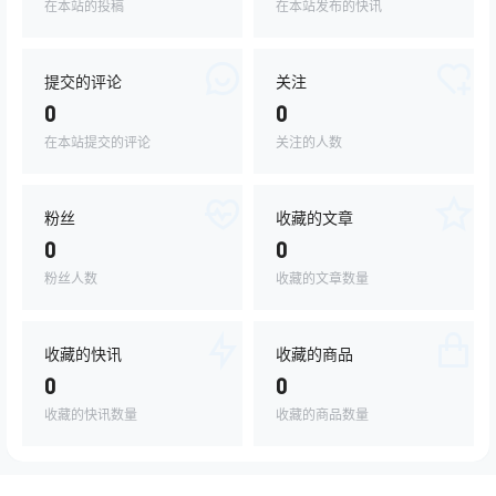
在本站的投稿
在本站发布的快讯
提交的评论
关注
0
0
在本站提交的评论
关注的人数
粉丝
收藏的文章
0
0
粉丝人数
收藏的文章数量
收藏的快讯
收藏的商品
0
0
收藏的快讯数量
收藏的商品数量