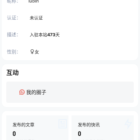
昵称：
luolin
认证：
未认证
描述：
入驻本站
473
天
性别：
女
互动
我的圈子
发布的文章
发布的快讯
0
0