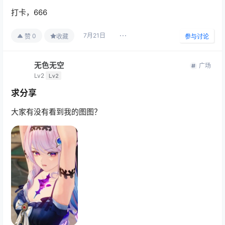
打卡，666
7月21日
0
赞
收藏
参与讨论
无色无空
广场
Lv2
Lv2
求分享
大家有没有看到我的图图？