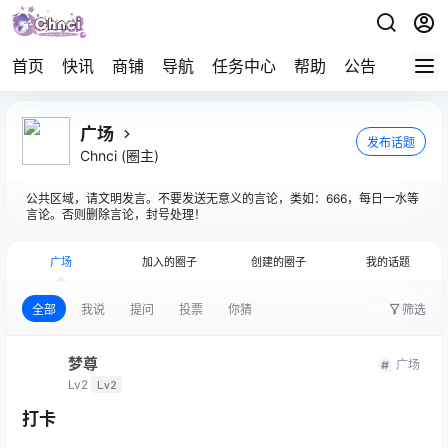
首页
快讯
商铺
导航
任务中心
帮助
公告
APP下
广场
发布话题
Chnci
(圈主)
公共区域，请文明发言。不要发送无意义的言论，类如：666，每日一水等
言论。否则删除言论，封号处理！
广场
加入的圈子
创建的圈子
我的话题
全部
我说
提问
投票
你猜
筛选
梦尊
广场
Lv2
Lv2
打卡