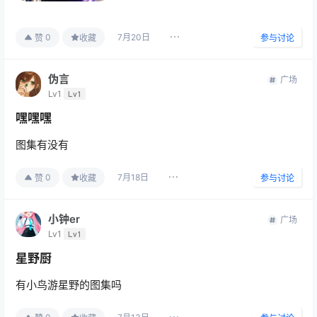
7月20日
0
赞
收藏
参与讨论
伪言
广场
Lv1
Lv1
嘿嘿嘿
图集有没有
7月18日
0
赞
收藏
参与讨论
小钟er
广场
Lv1
Lv1
星野厨
有小鸟游星野的图集吗