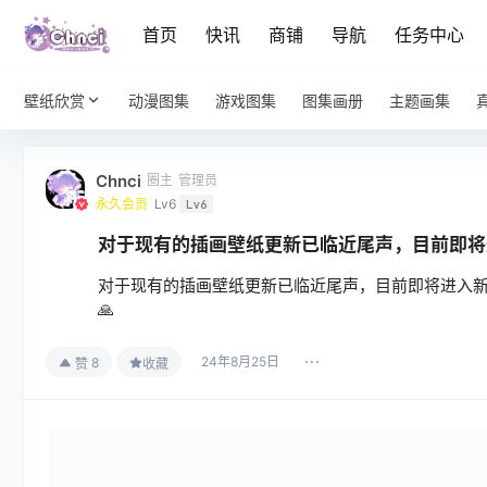
首页
快讯
商铺
导航
任务中心
壁纸欣赏
动漫图集
游戏图集
图集画册
主题画集
Chnci
圈主
管理员
永久会员
Lv6
Lv6
对于现有的插画壁纸更新已临近尾声，目前即将进
对于现有的插画壁纸更新已临近尾声，目前即将进入新
🙏
24年8月25日
8
赞
收藏