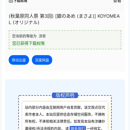
查看
下载权限
(秋葉原同人祭 第3回) [銀のあめ (まさよ)] KOYOMEA
L (オリジナル)
您当前的等级为
游客
您已获得下载权限
移动云盘
百度网盘
版权声明
站内部分内容由互联网用户自发贡献，该文观点仅代
表作者本人。本站仅提供信息存储空间服务，不拥有
所有权，不承担相关法律责任。如发现本站有涉嫌抄
袭侵权/违法违规的内容， 请
联系我们
一经核实，