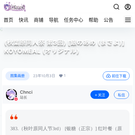
首页
快讯
商铺
导航
任务中心
帮助
公告
APP下
(秋葉原同人祭 第3回) [銀のあめ (まさよ)]
KOYOMEAL (オリジナル)
1
图集画册
23年10月3日
前往下载
Chnci
关注
私信
站长
383.（秋叶原同人节3rd） [银糖（正宗）] 红叶餐（原