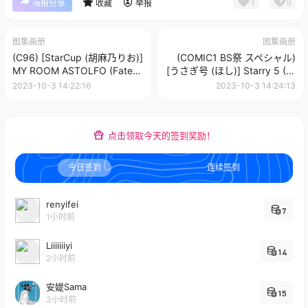
1
0
海报分享
收藏
举报
图集画册
图集画册
(C96) [StarCup (胡麻乃りお)]
(COMIC1 BS祭 スペシャル)
MY ROOM ASTOLFO (Fate
[うさぎ号 (ほし)] Starry 5 (オ
Grand Order)
リジナル)
2023-10-3 14:22:16
2023-10-3 14:24:13
点击领取今天的签到奖励！
今日签到
连续签到
renyifei
7
1小时前
Liiiiiiiyi
14
2小时前
安媞Sama
15
3小时前