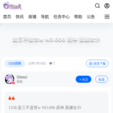
首页
快讯
商铺
导航
任务中心
帮助
公告
APP下
是三不是世w NO.008 原神 莫娜女仆
2
COS图集
25年7月19日
前往下载
Chnci
关注
私信
站长
1258.是三不是世w NO.008 原神 莫娜女仆