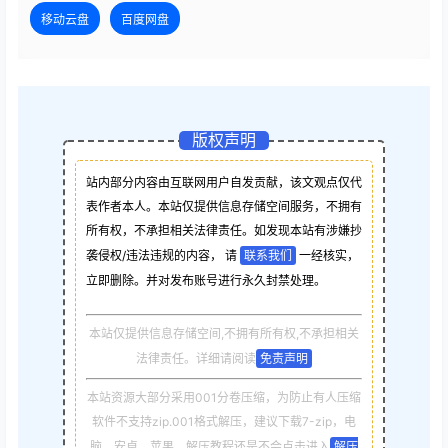
移动云盘
百度网盘
版权声明
站内部分内容由互联网用户自发贡献，该文观点仅代
表作者本人。本站仅提供信息存储空间服务，不拥有
所有权，不承担相关法律责任。如发现本站有涉嫌抄
袭侵权/违法违规的内容， 请
联系我们
一经核实，
立即删除。并对发布账号进行永久封禁处理。
本站仅提供信息存储空间,不拥有所有权,不承担相关
法律责任。详细请阅读
免责声明
本站资源大部分采用001分卷压缩，为防止有人压缩
软件不支持zip.001格式解压，建议下载7-zip，电
脑，安卓，苹果，解压教程还是不会点击进入
解压