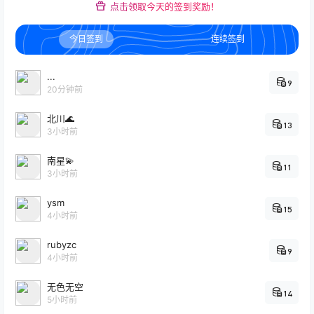
点击领取今天的签到奖励！
今日签到
连续签到
...
9
20分钟前
北川🌊
13
3小时前
南星💫
11
3小时前
ysm
15
4小时前
rubyzc
9
4小时前
无色无空
14
5小时前