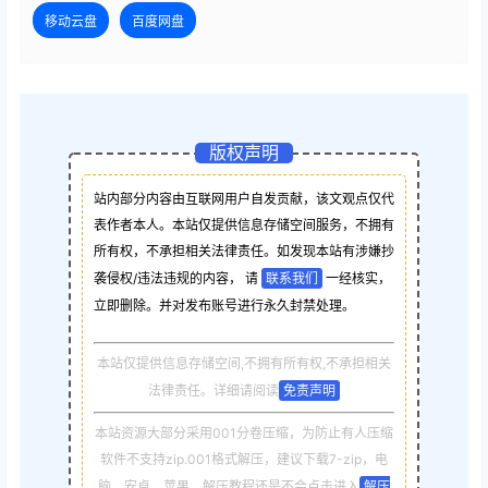
移动云盘
百度网盘
版权声明
站内部分内容由互联网用户自发贡献，该文观点仅代
表作者本人。本站仅提供信息存储空间服务，不拥有
所有权，不承担相关法律责任。如发现本站有涉嫌抄
袭侵权/违法违规的内容， 请
联系我们
一经核实，
立即删除。并对发布账号进行永久封禁处理。
本站仅提供信息存储空间,不拥有所有权,不承担相关
法律责任。详细请阅读
免责声明
本站资源大部分采用001分卷压缩，为防止有人压缩
软件不支持zip.001格式解压，建议下载7-zip，电
脑，安卓，苹果，解压教程还是不会点击进入
解压