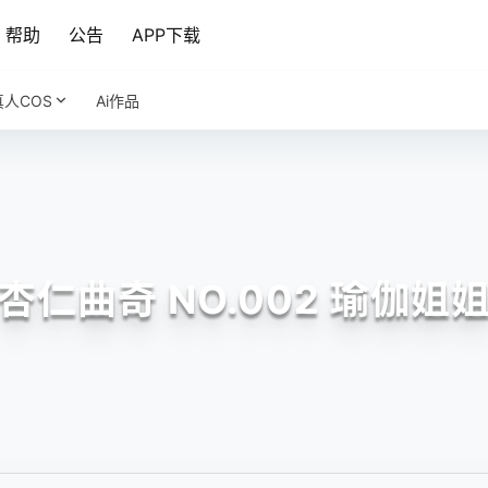
帮助
公告
APP下载
真人COS
Ai作品
杏仁曲奇 NO.002 瑜伽姐