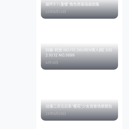
崩坏3“八重樱”角色原画插画图集
23年8月14日
抖娘-利世 NO.115 [XIUREN秀人网] 202
2.10.12 NO.5699
4月16日
动漫二次元日系”樱花”少女背景场景图包
24年6月29日