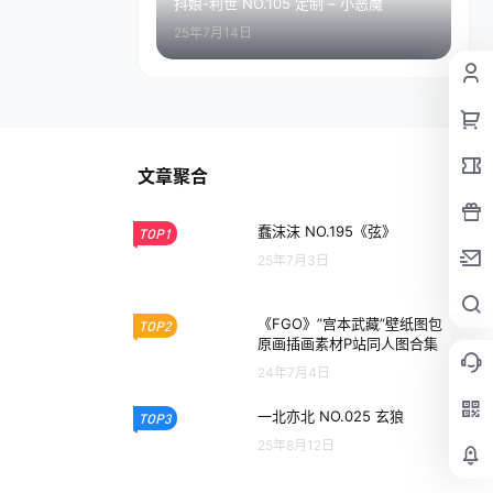
抖娘-利世 NO.105 定制 – 小恶魔
25年7月14日
文章聚合
蠢沫沫 NO.195《弦》
TOP1
25年7月3日
《FGO》”宫本武藏”壁纸图包
TOP2
原画插画素材P站同人图合集
24年7月4日
一北亦北 NO.025 玄狼
TOP3
25年8月12日