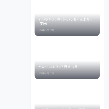
Yuki亭 NO.018 バーバラちゃん水着✨
(原神)
25年8月29日
水淼aqua NO.117 原神 夜蘭
25年7月10日