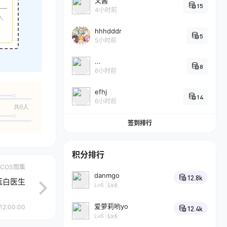
乂酱
15
4小时前
入
hhhdddr
5
5小时前
...
8
6小时前
efhj
14
6小时前
共0人
签到排行
积分排行
COS图集
danmgo
12.8k
郎蓝白医生
Lv6
Lv6
爱萝莉哟yo
12:00:00
12.4k
Lv6
Lv6