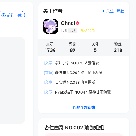
关于作者
关注
私信
前往下载
Chnci
Lv6
Lv6
永久会员
文章
评论
关注
粉丝
1734
89
5
218
[文章]
桜井宁宁 NO.073 人妻睡衣
[文章]
蠢沫沫 NO.202 双马尾小恶魔
[文章]
日奈娇 NO.058 内普提斯
[文章]
Nyako喵子 NO.044 原神甘雨魅魔
Ta的全部动态
杏仁曲奇 NO.002 瑜伽姐姐