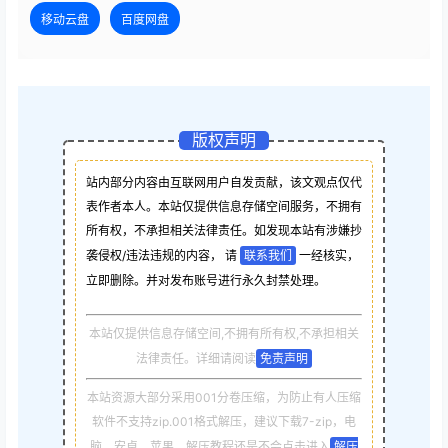
移动云盘
百度网盘
版权声明
站内部分内容由互联网用户自发贡献，该文观点仅代
表作者本人。本站仅提供信息存储空间服务，不拥有
所有权，不承担相关法律责任。如发现本站有涉嫌抄
袭侵权/违法违规的内容， 请
联系我们
一经核实，
立即删除。并对发布账号进行永久封禁处理。
本站仅提供信息存储空间,不拥有所有权,不承担相关
法律责任。详细请阅读
免责声明
本站资源大部分采用001分卷压缩，为防止有人压缩
软件不支持zip.001格式解压，建议下载7-zip，电
脑，安卓，苹果，解压教程还是不会点击进入
解压