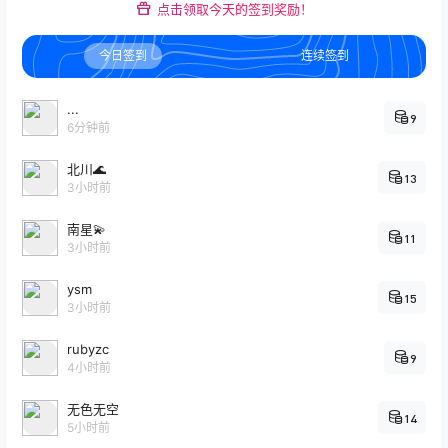
点击领取今天的签到奖励！
今日签到
连续签到
...
9
6分钟前
北川🌊
13
3小时前
南星💫
11
3小时前
ysm
15
3小时前
rubyzc
9
4小时前
无色无空
14
5小时前