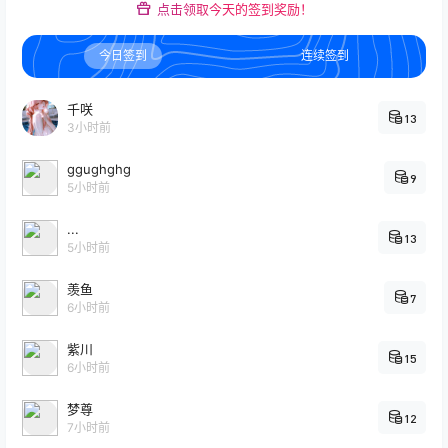
点击领取今天的签到奖励！
今日签到
连续签到
千咲
13
3小时前
ggughghg
9
5小时前
...
13
5小时前
羡鱼
7
6小时前
紫川
15
6小时前
梦尊
12
7小时前