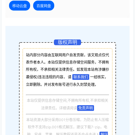
移动云盘
百度网盘
版权声明
站内部分内容由互联网用户自发贡献，该文观点仅代
表作者本人。本站仅提供信息存储空间服务，不拥有
所有权，不承担相关法律责任。如发现本站有涉嫌抄
袭侵权/违法违规的内容， 请
联系我们
一经核实，
立即删除。并对发布账号进行永久封禁处理。
本站仅提供信息存储空间,不拥有所有权,不承担相关
法律责任。详细请阅读
免责声明
本站资源大部分采用001分卷压缩，为防止有人压缩
软件不支持zip.001格式解压，建议下载7-zip，电
脑，安卓，苹果，解压教程还是不会点击进入
解压