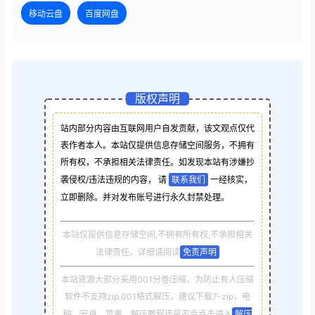
移动云盘
百度网盘
版权声明
站内部分内容由互联网用户自发贡献，该文观点仅代
表作者本人。本站仅提供信息存储空间服务，不拥有
所有权，不承担相关法律责任。如发现本站有涉嫌抄
袭侵权/违法违规的内容， 请
联系我们
一经核实，
立即删除。并对发布账号进行永久封禁处理。
本站仅提供信息存储空间,不拥有所有权,不承担相关
法律责任。详细请阅读
免责声明
本站资源大部分采用001分卷压缩，为防止有人压缩
软件不支持zip.001格式解压，建议下载7-zip，电
脑，安卓，苹果，解压教程还是不会点击进入
解压