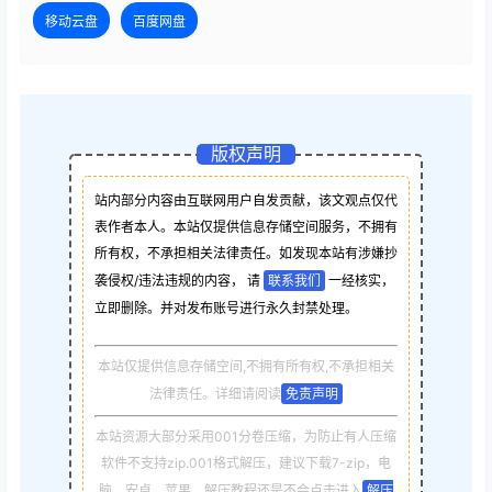
移动云盘
百度网盘
版权声明
站内部分内容由互联网用户自发贡献，该文观点仅代
表作者本人。本站仅提供信息存储空间服务，不拥有
所有权，不承担相关法律责任。如发现本站有涉嫌抄
袭侵权/违法违规的内容， 请
联系我们
一经核实，
立即删除。并对发布账号进行永久封禁处理。
本站仅提供信息存储空间,不拥有所有权,不承担相关
法律责任。详细请阅读
免责声明
本站资源大部分采用001分卷压缩，为防止有人压缩
软件不支持zip.001格式解压，建议下载7-zip，电
脑，安卓，苹果，解压教程还是不会点击进入
解压