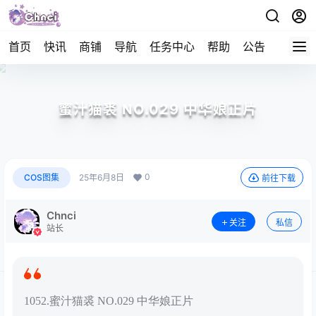
首页
快讯
商铺
导航
任务中心
帮助
公告
APP下
蜜汁猫裘 NO.029 中华娘正片
0
COS图集
25年6月8日
前往下载
Chnci
关注
私信
站长
1052.蜜汁猫裘 NO.029 中华娘正片