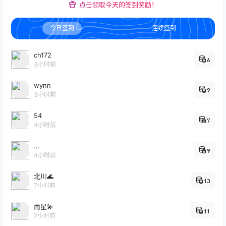
点击领取今天的签到奖励！
今日签到
连续签到
ch172
6
3小时前
wynn
9
3小时前
54
7
4小时前
...
9
4小时前
北川🌊
13
7小时前
南星💫
11
7小时前