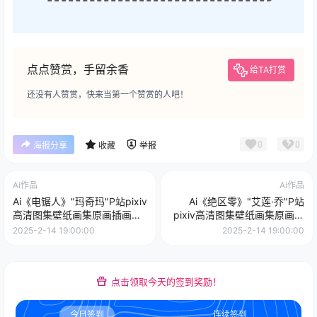
点点赞赏，手留余香
给TA打赏
还没有人赞赏，快来当第一个赞赏的人吧！
0
0
海报分享
收藏
举报
Ai作品
Ai作品
Ai《电锯人》"玛奇玛"P站pixiv
Ai《绝区零》"艾莲·乔"P站
高清图集壁纸画集原画插画美
pixiv高清图集壁纸画集原画插
术图片素材
画美术图片素材
2025-2-14 19:00:00
2025-2-14 19:00:00
点击领取今天的签到奖励！
今日签到
连续签到