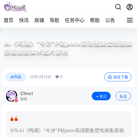
首页
快讯
商铺
导航
任务中心
帮助
公告
APP下
Ai《鸣潮》”今汐”P站pixiv高清图集壁纸画集
原画插画美术图片素材
0
Ai作品
25年2月14日
前往下载
Chnci
关注
私信
站长
976.Ai《鸣潮》”今汐”P站pixiv高清图集壁纸画集原画