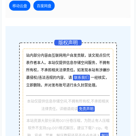
移动云盘
百度网盘
版权声明
站内部分内容由互联网用户自发贡献，该文观点仅代
表作者本人。本站仅提供信息存储空间服务，不拥有
所有权，不承担相关法律责任。如发现本站有涉嫌抄
袭侵权/违法违规的内容， 请
联系我们
一经核实，
立即删除。并对发布账号进行永久封禁处理。
本站仅提供信息存储空间,不拥有所有权,不承担相关
法律责任。详细请阅读
免责声明
本站资源大部分采用001分卷压缩，为防止有人压缩
软件不支持zip.001格式解压，建议下载7-zip，电
脑，安卓，苹果，解压教程还是不会点击进入
解压