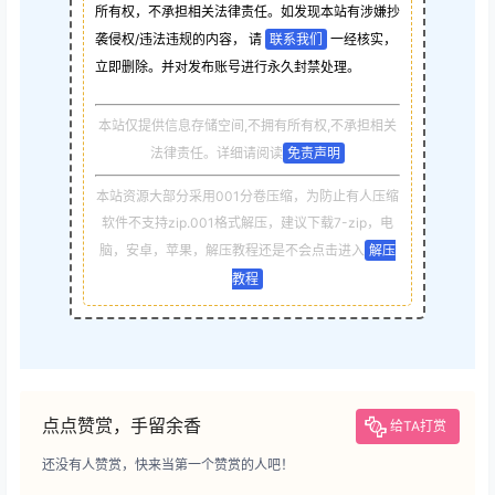
所有权，不承担相关法律责任。如发现本站有涉嫌抄
袭侵权/违法违规的内容， 请
联系我们
一经核实，
立即删除。并对发布账号进行永久封禁处理。
本站仅提供信息存储空间,不拥有所有权,不承担相关
法律责任。详细请阅读
免责声明
本站资源大部分采用001分卷压缩，为防止有人压缩
软件不支持zip.001格式解压，建议下载7-zip，电
脑，安卓，苹果，解压教程还是不会点击进入
解压
教程
点点赞赏，手留余香
给TA打赏
还没有人赞赏，快来当第一个赞赏的人吧！