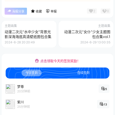
2
0
海报分享
收藏
举报
主题画集
主题画集
动漫二次元"水中少女"背景光
动漫二次元"女仆"少女主题图
影深海海底高清壁纸图包合集
包合集vol.1
2024-6-28 20:20:49
2024-6-29 13:00:35
点击领取今天的签到奖励！
今日签到
连续签到
梦尊
5
20分钟前
紫川
13
25分钟前