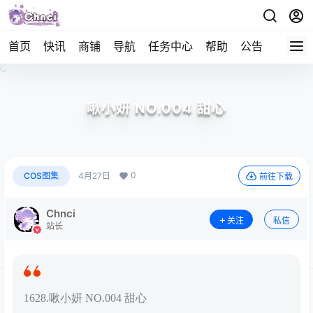
首页
快讯
商铺
导航
任务中心
帮助
公告
APP下
啾小妍 NO.004 甜心
0
COS图集
4月27日
前往下载
Chnci
关注
私信
站长
1628.啾小妍 NO.004 甜心