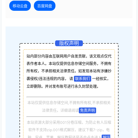
移动云盘
百度网盘
版权声明
站内部分内容由互联网用户自发贡献，该文观点仅代
表作者本人。本站仅提供信息存储空间服务，不拥有
所有权，不承担相关法律责任。如发现本站有涉嫌抄
袭侵权/违法违规的内容， 请
联系我们
一经核实，
立即删除。并对发布账号进行永久封禁处理。
本站仅提供信息存储空间,不拥有所有权,不承担相关
法律责任。详细请阅读
免责声明
本站资源大部分采用001分卷压缩，为防止有人压缩
软件不支持zip.001格式解压，建议下载7-zip，电
脑，安卓，苹果，解压教程还是不会点击进入
解压