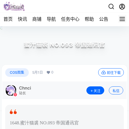
首页
快讯
商铺
导航
任务中心
帮助
公告
APP下
蜜汁猫裘 NO.093 帝国通讯官
0
COS图集
5月1日
前往下载
Chnci
关注
私信
站长
1648.蜜汁猫裘 NO.093 帝国通讯官