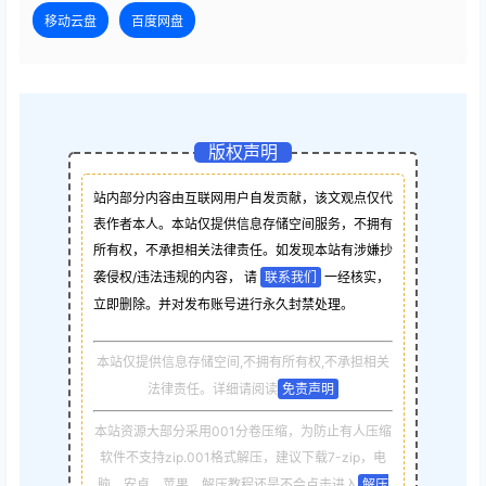
移动云盘
百度网盘
版权声明
站内部分内容由互联网用户自发贡献，该文观点仅代
表作者本人。本站仅提供信息存储空间服务，不拥有
所有权，不承担相关法律责任。如发现本站有涉嫌抄
袭侵权/违法违规的内容， 请
联系我们
一经核实，
立即删除。并对发布账号进行永久封禁处理。
本站仅提供信息存储空间,不拥有所有权,不承担相关
法律责任。详细请阅读
免责声明
本站资源大部分采用001分卷压缩，为防止有人压缩
软件不支持zip.001格式解压，建议下载7-zip，电
脑，安卓，苹果，解压教程还是不会点击进入
解压