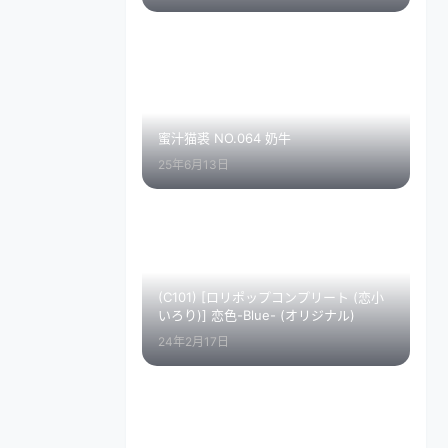
蜜汁猫裘 NO.064 奶牛
25年6月13日
(C101) [ロリポップコンプリート (恋小
いろり)] 恋色-Blue- (オリジナル)
24年2月17日