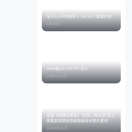
兔子Zzz不吃胡萝卜 NO.003 甜蜜疗愈
4月15日
miko酱ww NO.011 女仆
25年7月12日
动漫《间谍过家家》”约尔、阿尼亚”同人
图集超清壁纸原画插画美术图片素材
24年8月18日