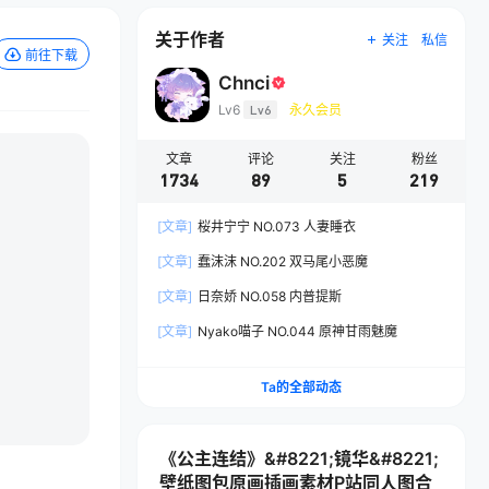
关于作者
关注
私信
前往下载
Chnci
Lv6
Lv6
永久会员
文章
评论
关注
粉丝
1734
89
5
219
[文章]
桜井宁宁 NO.073 人妻睡衣
[文章]
蠢沫沫 NO.202 双马尾小恶魔
[文章]
日奈娇 NO.058 内普提斯
[文章]
Nyako喵子 NO.044 原神甘雨魅魔
Ta的全部动态
《公主连结》&#8221;镜华&#8221;
壁纸图包原画插画素材P站同人图合