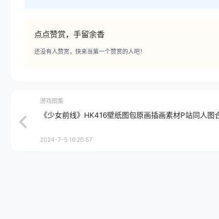
点点赞赏，手留余香
还没有人赞赏，快来当第一个赞赏的人吧！
游戏图集
《少女前线》HK416壁纸图包原画插画素材P站同人图
2024-7-5 16:20:57