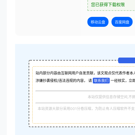
您已获得下载权限
移动云盘
百度网盘
站内部分内容由互联网用户自发贡献，该文观点仅代表作者本
涉嫌抄袭侵权/违法违规的内容， 请
联系我们
一经核实，立
本站仅提供信息存储空间,不
本站资源大部分采用001分卷压缩，为防止有人压缩软件不支持