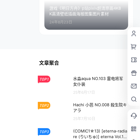
游戏《明日方舟》p站pixiv超清原画4K8
K高清壁纸插画海报图集图片素材
24年8月23日
文章聚合
水淼aqua NO.103 雷电将军
TOP1
女仆装
25年6月17日
Hachi 小芭 NO.008 殺生院キ
TOP2
アラ
25年7月10日
(COMIC1☆13) [eterna-radia
TOP3
re (りいちゅ)] eterna Vol.19