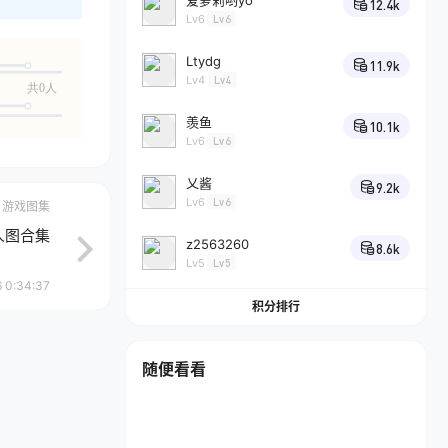
爱萝莉哟yo
12.4k
Lv6
Lv6
Ltydg
11.9k
Lv4
Lv4
共0人
羡鱼
10.1k
Lv6
Lv6
乂酱
9.2k
Lv6
Lv6
游戏图集
人图合集
z2563260
8.6k
Lv5
Lv5
 0:34:37
积分排行
随便看看