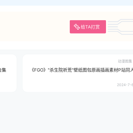
给TA打赏
动漫图集
合集
《FGO》"杀生院祈荒"壁纸图包原画插画素材P站同
2024-7-6