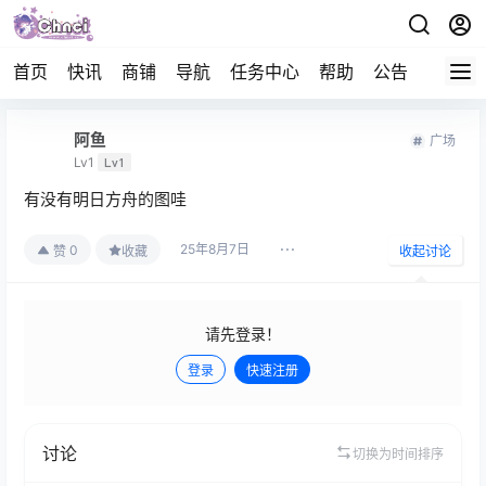
首页
快讯
商铺
导航
任务中心
帮助
公告
APP下
阿鱼
广场
Lv1
Lv1
有没有明日方舟的图哇
25年8月7日
0
赞
收藏
收起讨论
请先登录！
登录
快速注册
发布
讨论
切换为时间排序