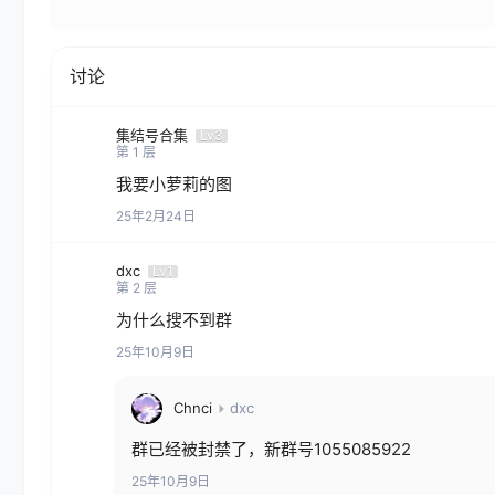
讨论
集结号合集
Lv3
第
1
层
我要小萝莉的图
25年2月24日
dxc
Lv1
第
2
层
为什么搜不到群
25年10月9日
Chnci
dxc
群已经被封禁了，新群号1055085922
25年10月9日