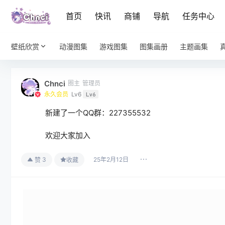
首页
快讯
商铺
导航
任务中心
壁纸欣赏
动漫图集
游戏图集
图集画册
主题画集
Chnci
圈主
管理员
永久会员
Lv6
Lv6
新建了一个QQ群：227355532
欢迎大家加入
25年2月12日
3
赞
收藏