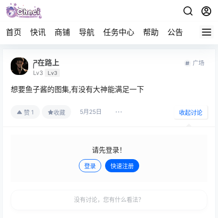
首页
快讯
商铺
导航
任务中心
帮助
公告
APP下
ཌ在路上
广场
Lv3
Lv3
想要鱼子酱的图集,有没有大神能满足一下
5月25日
1
赞
收藏
收起讨论
请先登录！
登录
快速注册
发布
没有讨论，您有什么看法？