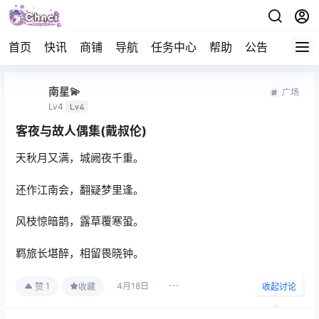
首页
快讯
商铺
导航
任务中心
帮助
公告
APP下
南星💫
广场
Lv4
Lv4
客夜与故人偶集(戴叔伦)
天秋月又满，城阙夜千重。
还作江南会，翻疑梦里逢。
风枝惊暗鹊，露草覆寒蛩。
羁旅长堪醉，相留畏晓钟。
4月18日
1
赞
收藏
收起讨论