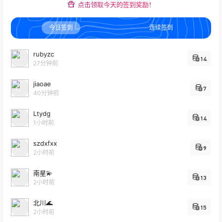
点击领取今天的签到奖励！
今日签到
连续签到
rubyzc
14
27分钟前
jiaoae
7
40分钟前
Ltydg
14
1小时前
szdxfxx
9
2小时前
南星💫
13
2小时前
北川🌊
15
2小时前