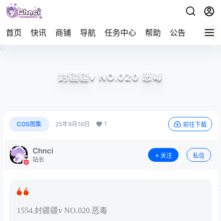
首页
快讯
商铺
导航
任务中心
帮助
公告
APP下
封疆疆v NO.020 恶毒
1
COS图集
25年9月16日
前往下载
Chnci
关注
私信
站长
1554.封疆疆v NO.020 恶毒