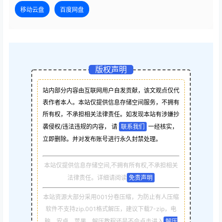
移动云盘
百度网盘
版权声明
站内部分内容由互联网用户自发贡献，该文观点仅代
表作者本人。本站仅提供信息存储空间服务，不拥有
所有权，不承担相关法律责任。如发现本站有涉嫌抄
袭侵权/违法违规的内容， 请
联系我们
一经核实，
立即删除。并对发布账号进行永久封禁处理。
本站仅提供信息存储空间,不拥有所有权,不承担相关
法律责任。详细请阅读
免责声明
本站资源大部分采用001分卷压缩，为防止有人压缩
软件不支持zip.001格式解压，建议下载7-zip，电
脑，安卓，苹果，解压教程还是不会点击进入
解压