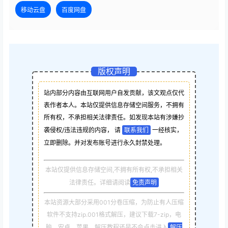
移动云盘
百度网盘
版权声明
站内部分内容由互联网用户自发贡献，该文观点仅代
表作者本人。本站仅提供信息存储空间服务，不拥有
所有权，不承担相关法律责任。如发现本站有涉嫌抄
袭侵权/违法违规的内容， 请
联系我们
一经核实，
立即删除。并对发布账号进行永久封禁处理。
本站仅提供信息存储空间,不拥有所有权,不承担相关
法律责任。详细请阅读
免责声明
本站资源大部分采用001分卷压缩，为防止有人压缩
软件不支持zip.001格式解压，建议下载7-zip，电
脑，安卓，苹果，解压教程还是不会点击进入
解压