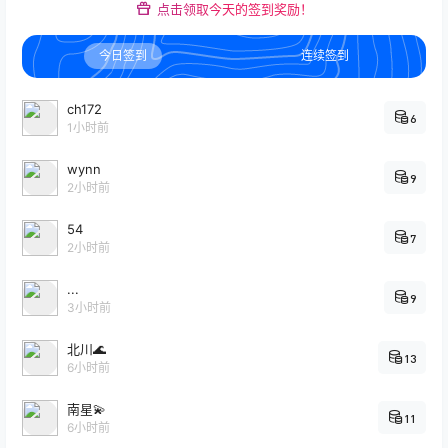
点击领取今天的签到奖励！
今日签到
连续签到
ch172
6
1小时前
wynn
9
2小时前
54
7
2小时前
...
9
3小时前
北川🌊
13
6小时前
南星💫
11
6小时前