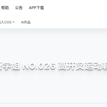
帮助
公告
APP下载
真人COS
Ai作品
学姐 NO.026 高开叉运动