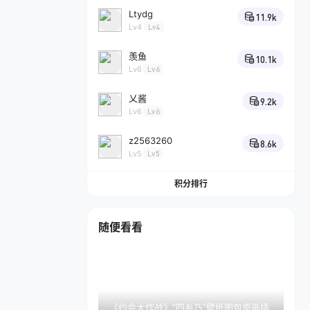
Ltydg
11.9k
Lv4
Lv4
羡鱼
10.1k
Lv6
Lv6
乂酱
9.2k
Lv6
Lv6
z2563260
8.6k
Lv5
Lv5
积分排行
随便看看
《约会大作战》”四糸乃”壁纸图包原画插