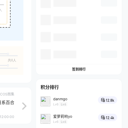
入
共0人
签到排行
积分排行
COS图集
danmgo
12.8k
 日系百合
Lv6
Lv6
爱萝莉哟yo
12:00:00
12.4k
Lv6
Lv6