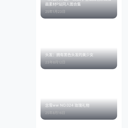
画素材P站同人图合集
25年1月23日
头发：拥有黑色头发的美少女
23年8月12日
念雪ww NO.024 玫瑰礼物
25年8月16日