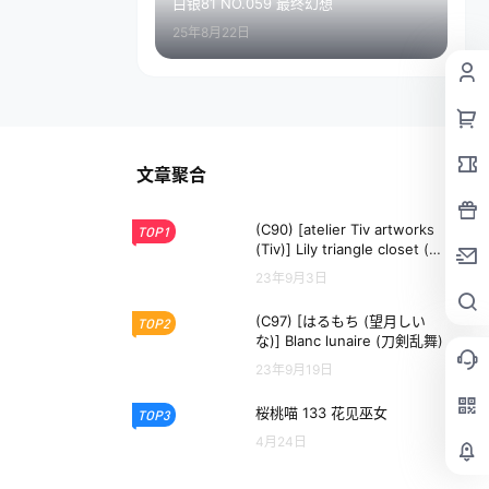
白银81 NO.059 最终幻想
25年8月22日
文章聚合
(C90) [atelier Tiv artworks
TOP1
(Tiv)] Lily triangle closet (よ
ろず)
23年9月3日
(C97) [はるもち (望月しい
TOP2
な)] Blanc lunaire (刀剣乱舞)
23年9月19日
桜桃喵 133 花见巫女
TOP3
4月24日