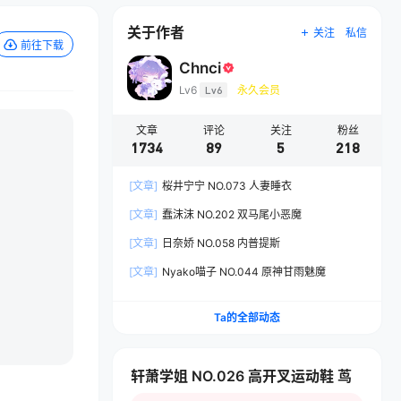
关于作者
关注
私信
前往下载
Chnci
Lv6
Lv6
永久会员
文章
评论
关注
粉丝
1734
89
5
218
[文章]
桜井宁宁 NO.073 人妻睡衣
[文章]
蠢沫沫 NO.202 双马尾小恶魔
[文章]
日奈娇 NO.058 内普提斯
[文章]
Nyako喵子 NO.044 原神甘雨魅魔
Ta的全部动态
轩萧学姐 NO.026 高开叉运动鞋 茑