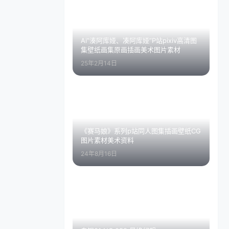
Ai”湊阿库娅、凑阿库娅”P站pixiv高清图
集壁纸画集原画插画美术图片素材
25年2月14日
《赛马娘》系列p站同人图集插画壁纸CG
图片素材美术资料
24年8月16日