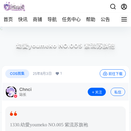
首页
快讯
商铺
导航
任务中心
帮助
公告
APP下
幼愛youmeko NO.005 紫流苏旗袍
1
COS图集
25年8月3日
前往下载
Chnci
关注
私信
站长
1330.幼愛youmeko NO.005 紫流苏旗袍