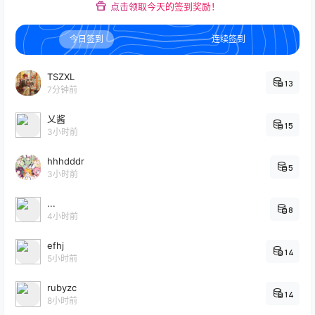
点击领取今天的签到奖励！
今日签到
连续签到
TSZXL
13
7分钟前
乂酱
15
3小时前
hhhdddr
5
3小时前
...
8
4小时前
efhj
14
5小时前
rubyzc
14
8小时前