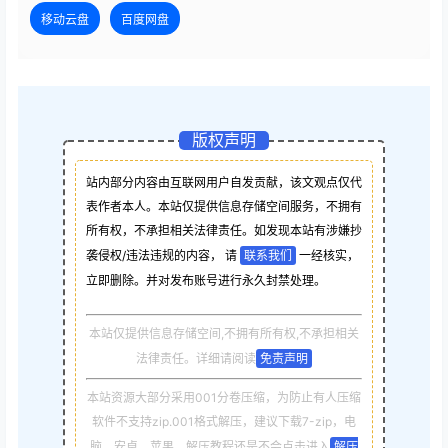
移动云盘
百度网盘
版权声明
站内部分内容由互联网用户自发贡献，该文观点仅代
表作者本人。本站仅提供信息存储空间服务，不拥有
所有权，不承担相关法律责任。如发现本站有涉嫌抄
袭侵权/违法违规的内容， 请
联系我们
一经核实，
立即删除。并对发布账号进行永久封禁处理。
本站仅提供信息存储空间,不拥有所有权,不承担相关
法律责任。详细请阅读
免责声明
本站资源大部分采用001分卷压缩，为防止有人压缩
软件不支持zip.001格式解压，建议下载7-zip，电
脑，安卓，苹果，解压教程还是不会点击进入
解压