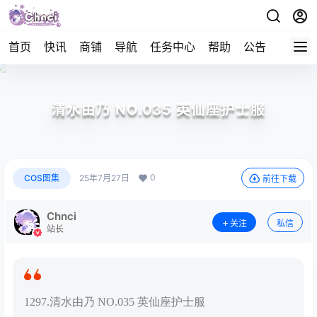
首页
快讯
商铺
导航
任务中心
帮助
公告
APP下
清水由乃 NO.035 英仙座护士服
0
COS图集
25年7月27日
前往下载
Chnci
关注
私信
站长
1297.清水由乃 NO.035 英仙座护士服