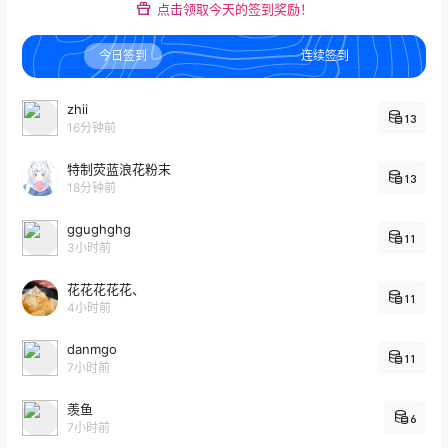
点击领取今天的签到奖励！
今日签到
连续签到
zhii
13
16分钟前
特制荧蓝浪花粉末
13
18分钟前
ggughghg
11
3小时前
花花花花花、
11
4小时前
danmgo
11
7小时前
羡鱼
6
7小时前