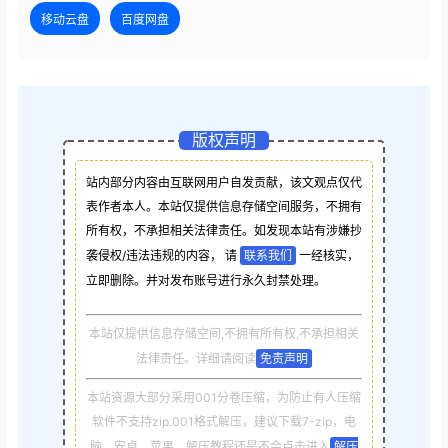
移动云盘
百度网盘
版权声明
站内部分内容由互联网用户自发贡献，该文观点仅代
表作者本人。本站仅提供信息存储空间服务，不拥有
所有权，不承担相关法律责任。如发现本站有涉嫌抄
袭侵权/违法违规的内容， 请
联系我们
一经核实，
立即删除。并对发布账号进行永久封禁处理。
本站仅提供信息存储空间,不拥有所有权,不承担相关
法律责任。详细请阅读
免责声明
本站资源大部分采用001分卷压缩，为防止有人压缩
软件不支持zip.001格式解压，建议下载7-zip，电
脑，安卓，苹果，解压教程还是不会点击进入
解压