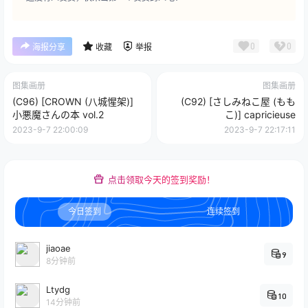
0
0
海报分享
收藏
举报
图集画册
图集画册
(C96) [CROWN (八城惺架)]
(C92) [さしみねこ屋 (もも
小悪魔さんの本 vol.2
こ)] capricieuse
2023-9-7 22:00:09
2023-9-7 22:17:11
点击领取今天的签到奖励！
今日签到
连续签到
jiaoae
9
8分钟前
Ltydg
10
14分钟前