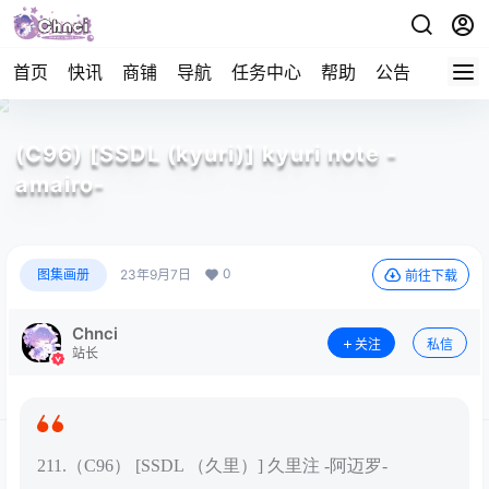
首页
快讯
商铺
导航
任务中心
帮助
公告
APP下
(C96) [SSDL (kyuri)] kyuri note -
amairo-
0
图集画册
23年9月7日
前往下载
Chnci
关注
私信
站长
211.（C96） [SSDL （久里）] 久里注 -阿迈罗-