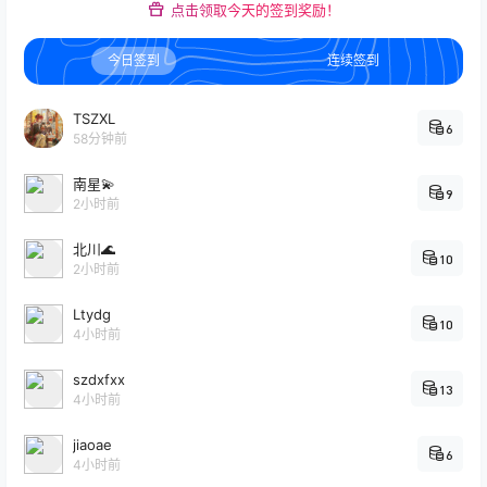
点击领取今天的签到奖励！
今日签到
连续签到
TSZXL
6
58分钟前
南星💫
9
2小时前
北川🌊
10
2小时前
Ltydg
10
4小时前
szdxfxx
13
4小时前
jiaoae
6
4小时前