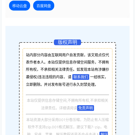
移动云盘
百度网盘
版权声明
站内部分内容由互联网用户自发贡献，该文观点仅代
表作者本人。本站仅提供信息存储空间服务，不拥有
所有权，不承担相关法律责任。如发现本站有涉嫌抄
袭侵权/违法违规的内容， 请
联系我们
一经核实，
立即删除。并对发布账号进行永久封禁处理。
本站仅提供信息存储空间,不拥有所有权,不承担相关
法律责任。详细请阅读
免责声明
本站资源大部分采用001分卷压缩，为防止有人压缩
软件不支持zip.001格式解压，建议下载7-zip，电
脑，安卓，苹果，解压教程还是不会点击进入
解压