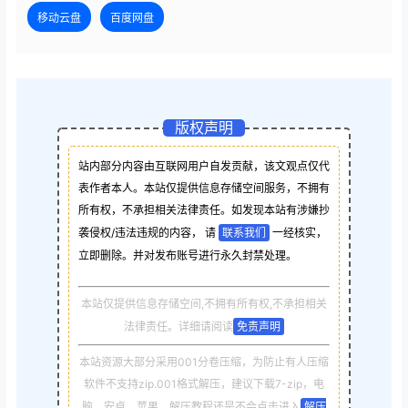
移动云盘
百度网盘
版权声明
站内部分内容由互联网用户自发贡献，该文观点仅代
表作者本人。本站仅提供信息存储空间服务，不拥有
所有权，不承担相关法律责任。如发现本站有涉嫌抄
袭侵权/违法违规的内容， 请
联系我们
一经核实，
立即删除。并对发布账号进行永久封禁处理。
本站仅提供信息存储空间,不拥有所有权,不承担相关
法律责任。详细请阅读
免责声明
本站资源大部分采用001分卷压缩，为防止有人压缩
软件不支持zip.001格式解压，建议下载7-zip，电
脑，安卓，苹果，解压教程还是不会点击进入
解压