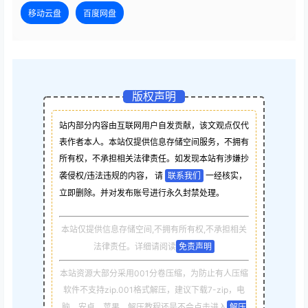
移动云盘
百度网盘
版权声明
站内部分内容由互联网用户自发贡献，该文观点仅代
表作者本人。本站仅提供信息存储空间服务，不拥有
所有权，不承担相关法律责任。如发现本站有涉嫌抄
袭侵权/违法违规的内容， 请
联系我们
一经核实，
立即删除。并对发布账号进行永久封禁处理。
本站仅提供信息存储空间,不拥有所有权,不承担相关
法律责任。详细请阅读
免责声明
本站资源大部分采用001分卷压缩，为防止有人压缩
软件不支持zip.001格式解压，建议下载7-zip，电
脑，安卓，苹果，解压教程还是不会点击进入
解压