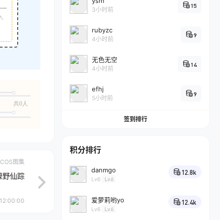
ysm
15
3小时前
入
rubyzc
9
4小时前
无色无空
14
4小时前
efhj
9
5小时前
共0人
签到排行
积分排行
COS图集
danmgo
12.8k
 绿野仙踪
Lv6
Lv6
爱萝莉哟yo
12:00:00
12.4k
Lv6
Lv6