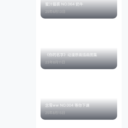
蜜汁猫裘 NO.064 奶牛
25年6月13日
《你的名字》动漫原画插画图集
23年8月11日
念雪ww NO.004 等你下课
25年8月15日