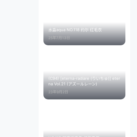
水淼aqua NO.118 约尔 红毛衣
25年7月13日
(C94) [eterna-radiare (りいちゅ)] eter
na Vol.21 (アズールレーン)
23年9月2日