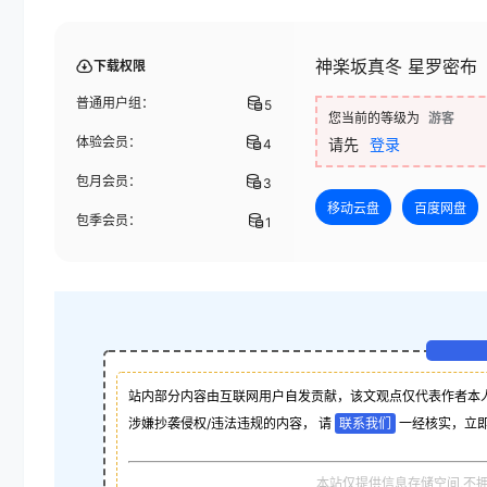
神楽坂真冬 星罗密布
下载权限
普通用户组：
5
您当前的等级为
游客
体验会员：
请先
登录
4
包月会员：
3
移动云盘
百度网盘
包季会员：
1
站内部分内容由互联网用户自发贡献，该文观点仅代表作者本
涉嫌抄袭侵权/违法违规的内容， 请
联系我们
一经核实，立
本站仅提供信息存储空间,不