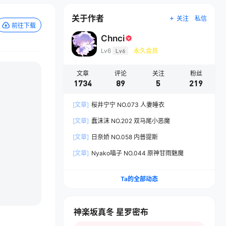
关于作者
关注
私信
前往下载
Chnci
Lv6
Lv6
永久会员
文章
评论
关注
粉丝
1734
89
5
219
[文章]
桜井宁宁 NO.073 人妻睡衣
[文章]
蠢沫沫 NO.202 双马尾小恶魔
[文章]
日奈娇 NO.058 内普提斯
[文章]
Nyako喵子 NO.044 原神甘雨魅魔
Ta的全部动态
神楽坂真冬 星罗密布