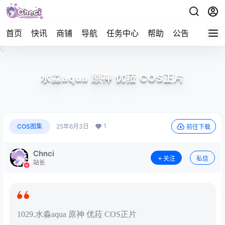
首页
快讯
商铺
导航
任务中心
帮助
公告
APP下
水淼aqua 原神 优菈 COS正片
1
COS图集
25年6月3日
前往下载
Chnci
关注
私信
站长
1029.水淼aqua 原神 优菈 COS正片