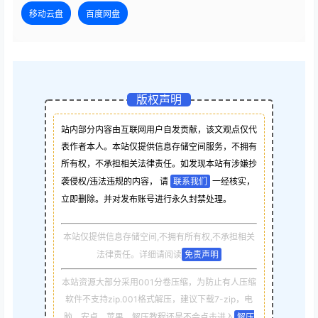
移动云盘
百度网盘
版权声明
站内部分内容由互联网用户自发贡献，该文观点仅代
表作者本人。本站仅提供信息存储空间服务，不拥有
所有权，不承担相关法律责任。如发现本站有涉嫌抄
袭侵权/违法违规的内容， 请
联系我们
一经核实，
立即删除。并对发布账号进行永久封禁处理。
本站仅提供信息存储空间,不拥有所有权,不承担相关
法律责任。详细请阅读
免责声明
本站资源大部分采用001分卷压缩，为防止有人压缩
软件不支持zip.001格式解压，建议下载7-zip，电
脑，安卓，苹果，解压教程还是不会点击进入
解压