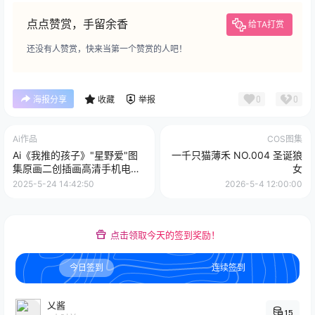
点点赞赏，手留余香
给TA打赏
还没有人赞赏，快来当第一个赞赏的人吧！
0
0
海报分享
收藏
举报
Ai作品
COS图集
Ai《我推的孩子》"星野爱"图
一千只猫薄禾 NO.004 圣诞狼
集原画二创插画高清手机电脑
女
动漫壁纸图片素材
2025-5-24 14:42:50
2026-5-4 12:00:00
点击领取今天的签到奖励！
今日签到
连续签到
乂酱
15