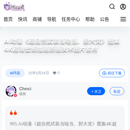
首页
快讯
商铺
导航
任务中心
帮助
公告
APP下
Ai动漫《超自然武装当哒当、胆大党》图集
4K超清壁纸插画原画美术图片素材
0
Ai作品
25年5月24日
前往下载
Chnci
关注
私信
站长
995.Ai动漫《超自然武装当哒当、胆大党》图集4K超