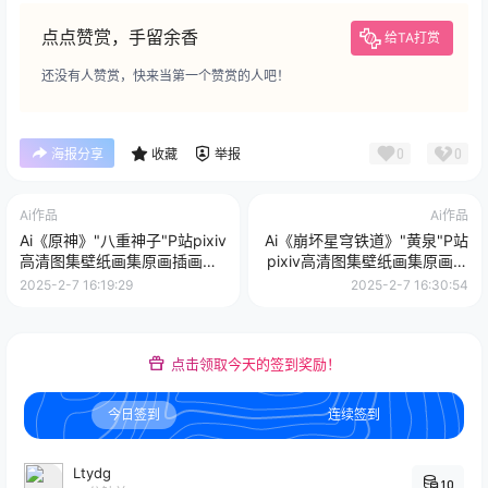
点点赞赏，手留余香
给TA打赏
还没有人赞赏，快来当第一个赞赏的人吧！
0
0
海报分享
收藏
举报
Ai作品
Ai作品
Ai《原神》"八重神子"P站pixiv
Ai《崩坏星穹铁道》"黄泉"P站
高清图集壁纸画集原画插画美
pixiv高清图集壁纸画集原画插
术图片素材
画美术图片素材
2025-2-7 16:19:29
2025-2-7 16:30:54
点击领取今天的签到奖励！
今日签到
连续签到
Ltydg
10