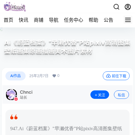
首页
快讯
商铺
导航
任务中心
帮助
公告
APP下
Ai《蔚蓝档案》”早濑优香”P站pixiv高清图集
壁纸画集原画插画美术图片素材
0
Ai作品
25年2月7日
前往下载
Chnci
关注
私信
站长
947.Ai《蔚蓝档案》”早濑优香”P站pixiv高清图集壁纸