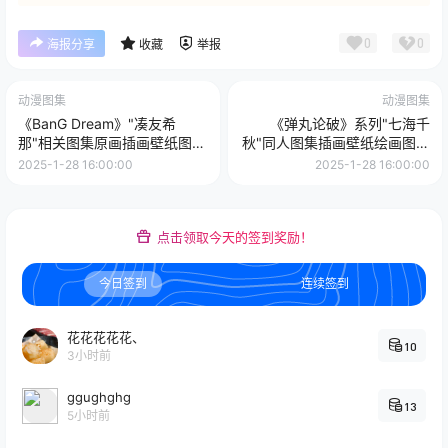
0
0
海报分享
收藏
举报
动漫图集
动漫图集
《BanG Dream》"凑友希
《弹丸论破》系列"七海千
那"相关图集原画插画壁纸图片
秋"同人图集插画壁纸绘画图片
素材图包美术资料
素材
2025-1-28 16:00:00
2025-1-28 16:00:00
点击领取今天的签到奖励！
今日签到
连续签到
花花花花花、
10
3小时前
ggughghg
13
5小时前