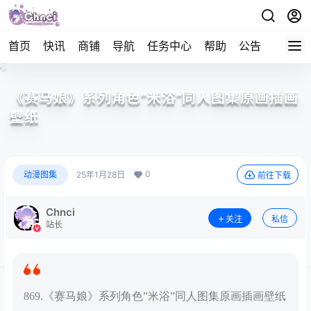
首页
快讯
商铺
导航
任务中心
帮助
公告
APP下
《赛马娘》系列角色”米浴”同人图集原画插画
壁纸
0
动漫图集
25年1月28日
前往下载
Chnci
关注
私信
站长
869.《赛马娘》系列角色”米浴”同人图集原画插画壁纸