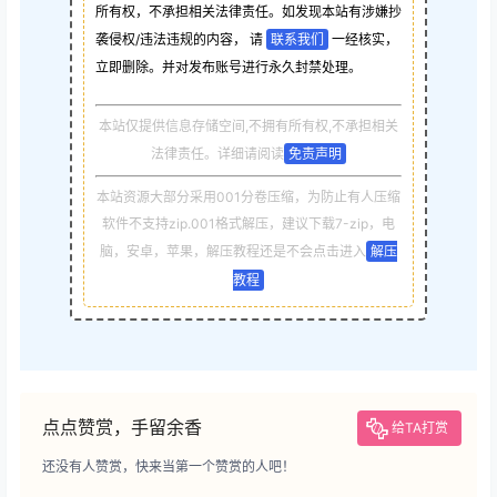
所有权，不承担相关法律责任。如发现本站有涉嫌抄
袭侵权/违法违规的内容， 请
联系我们
一经核实，
立即删除。并对发布账号进行永久封禁处理。
本站仅提供信息存储空间,不拥有所有权,不承担相关
法律责任。详细请阅读
免责声明
本站资源大部分采用001分卷压缩，为防止有人压缩
软件不支持zip.001格式解压，建议下载7-zip，电
脑，安卓，苹果，解压教程还是不会点击进入
解压
教程
点点赞赏，手留余香
给TA打赏
还没有人赞赏，快来当第一个赞赏的人吧！