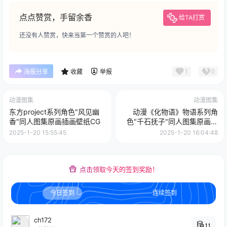
点点赞赏，手留余香
给TA打赏
还没有人赞赏，快来当第一个赞赏的人吧！
1
0
海报分享
收藏
举报
动漫图集
动漫图集
东方project系列角色"风见幽
动漫《化物语》物语系列角
香"同人图集原画插画壁纸CG
色"千石抚子"同人图集原画插
画壁纸图片素材
2025-1-20 15:55:45
2025-1-20 16:04:48
点击领取今天的签到奖励！
今日签到
连续签到
ch172
11