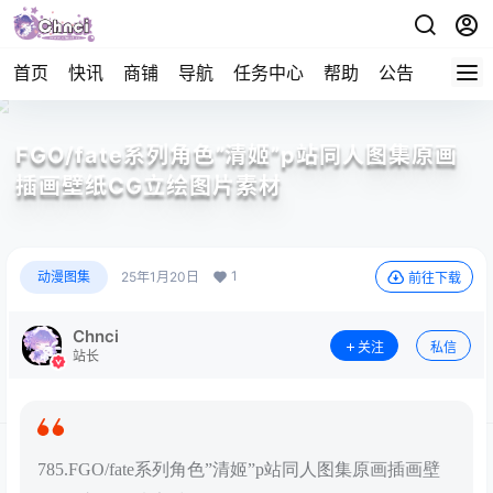
首页
快讯
商铺
导航
任务中心
帮助
公告
APP下
FGO/fate系列角色”清姬”p站同人图集原画
插画壁纸CG立绘图片素材
1
动漫图集
25年1月20日
前往下载
Chnci
关注
私信
站长
785.FGO/fate系列角色”清姬”p站同人图集原画插画壁