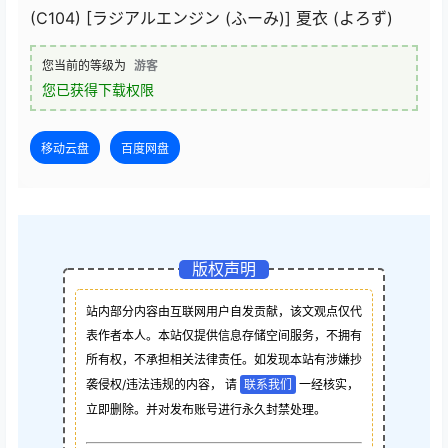
(C104) [ラジアルエンジン (ふーみ)] 夏衣 (よろず)
您当前的等级为
游客
您已获得下载权限
移动云盘
百度网盘
版权声明
站内部分内容由互联网用户自发贡献，该文观点仅代
表作者本人。本站仅提供信息存储空间服务，不拥有
所有权，不承担相关法律责任。如发现本站有涉嫌抄
袭侵权/违法违规的内容， 请
联系我们
一经核实，
立即删除。并对发布账号进行永久封禁处理。