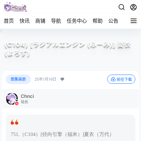
首页
快讯
商铺
导航
任务中心
帮助
公告
APP下
(C104) [ラジアルエンジン (ふーみ)] 夏衣
(よろず)
图集画册
25年1月16日
前往下载
Chnci
站长
751.（C104）[径向引擎（福米）]夏衣（万代）