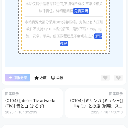
本站仅提供信息存储空间,不拥有所有权,不承担相关
法律责任。详细请阅读
免责声明
本站资源大部分采用001分卷压缩，为防止有人压缩
软件不支持zip.001格式解压，建议下载7-zip，电
脑，安卓，苹果，解压教程还是不会点击进入
解压
教程
海报分享
收藏
举报
图集画册
图集画册
(C104) [atelier Tiv artworks
(C104) [ミサンガ (ミュシャ)]
(Tiv)] 青と白 (よろず)
『キミ』との旅 (崩壊：スタ
ーレイル)
2025-1-16 13:52:09
2025-1-16 14:37:13