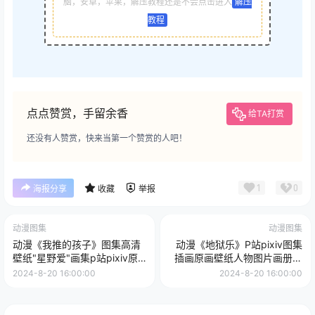
脑，安卓，苹果，解压教程还是不会点击进入
解压
教程
点点赞赏，手留余香
给TA打赏
还没有人赞赏，快来当第一个赞赏的人吧！
1
0
海报分享
收藏
举报
动漫图集
动漫图集
动漫《我推的孩子》图集高清
动漫《地狱乐》P站pixiv图集
壁纸"星野爱"画集p站pixiv原
插画原画壁纸人物图片画册美
画插画图片素材
术绘画素材
2024-8-20 16:00:00
2024-8-20 16:00:00