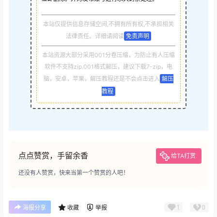
本站仅提供信息存储空间,不拥有所有权,不承担相关
法律责任。详细请阅读
免责声明
本站资源大部分采用001分卷压缩，为防止有人压缩
软件不支持zip.001格式解压，建议下载7-zip，电
脑，安卓，苹果，解压教程还是不会点击进入
解压
教程
点点赞赏，手留余香
给TA打赏
还没有人赞赏，快来当第一个赞赏的人吧！
1
0
海报分享
收藏
举报