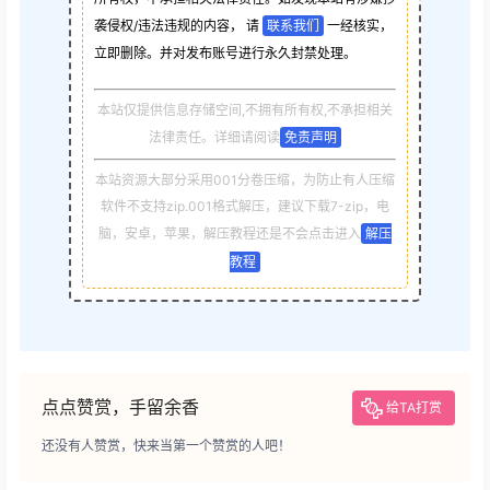
袭侵权/违法违规的内容， 请
联系我们
一经核实，
立即删除。并对发布账号进行永久封禁处理。
本站仅提供信息存储空间,不拥有所有权,不承担相关
法律责任。详细请阅读
免责声明
本站资源大部分采用001分卷压缩，为防止有人压缩
软件不支持zip.001格式解压，建议下载7-zip，电
脑，安卓，苹果，解压教程还是不会点击进入
解压
教程
点点赞赏，手留余香
给TA打赏
还没有人赞赏，快来当第一个赞赏的人吧！