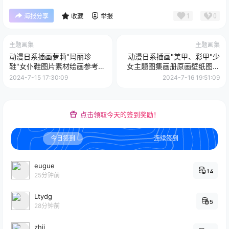
1
0
海报分享
收藏
举报
主题画集
主题画集
动漫日系插画萝莉"玛丽珍
动漫日系插画"美甲、彩甲"少
鞋"女仆鞋图片素材绘画参考
女主题图集画册原画壁纸图片
美术设计资料
素材美术资料
2024-7-15 17:30:09
2024-7-16 19:51:09
点击领取今天的签到奖励！
今日签到
连续签到
eugue
14
25分钟前
Ltydg
5
28分钟前
zhii