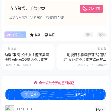
点点赞赏，手留余香
给TA打赏
还没有人赞赏，快来当第一个赞赏的人吧！
1
0
海报分享
收藏
举报
主题画集
主题画集
动漫"眼镜"娘少女主题图集画
动漫日系插画萝莉"玛丽珍
册原画插画CG壁纸图片素材合
鞋"女仆鞋图片素材绘画参考
集美术资料
美术设计资料
2024-7-15 3:06:34
2024-7-15 17:30:09
点击领取今天的签到奖励！
今日签到
连续签到
ggughghg
13