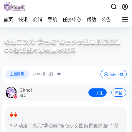
首页
快讯
商铺
导航
任务中心
帮助
公告
APP下
动漫二次元”异色瞳”角色少女图集原画插画
CG壁纸图片素材美术资料
1
主题画集
24年7月15日
前往下载
Chnci
关注
私信
站长
592.动漫二次元”异色瞳”角色少女图集原画插画CG壁