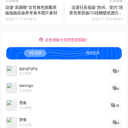
主题画集
主题画集
动漫"高跟鞋"女性角色图集原
动漫日系插画"房间、室内"场
画插画绘画参考美术图片素材
景背景原画CG线稿壁纸图片素
材 美术资料
2024-7-11 14:18:15
2024-7-13 0:59:44
点击领取今天的签到奖励！
今日签到
连续签到
ggughghg
7
2小时前
danmgo
6
3小时前
羡鱼
15
3小时前
梦尊
6
4小时前