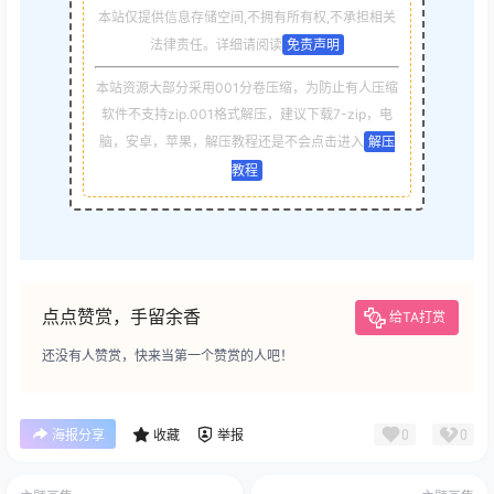
本站仅提供信息存储空间,不拥有所有权,不承担相关
法律责任。详细请阅读
免责声明
本站资源大部分采用001分卷压缩，为防止有人压缩
软件不支持zip.001格式解压，建议下载7-zip，电
脑，安卓，苹果，解压教程还是不会点击进入
解压
教程
点点赞赏，手留余香
给TA打赏
还没有人赞赏，快来当第一个赞赏的人吧！
0
0
海报分享
收藏
举报