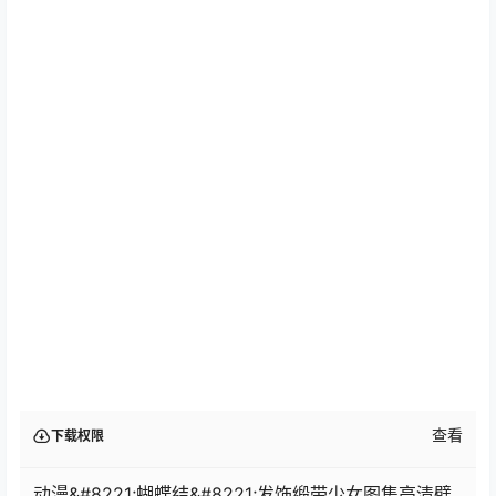
查看
下载权限
动漫&#8221;蝴蝶结&#8221;发饰缎带少女图集高清壁