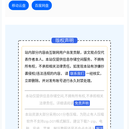
移动云盘
百度网盘
版权声明
站内部分内容由互联网用户自发贡献，该文观点仅代
表作者本人。本站仅提供信息存储空间服务，不拥有
所有权，不承担相关法律责任。如发现本站有涉嫌抄
袭侵权/违法违规的内容， 请
联系我们
一经核实，
立即删除。并对发布账号进行永久封禁处理。
本站仅提供信息存储空间,不拥有所有权,不承担相关
法律责任。详细请阅读
免责声明
本站资源大部分采用001分卷压缩，为防止有人压缩
软件不支持zip.001格式解压，建议下载7-zip，电
脑，安卓，苹果，解压教程还是不会点击进入
解压