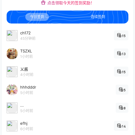
点击领取今天的签到奖励！
今日签到
连续签到
ch172
15
45分钟前
TSZXL
13
1小时前
乂酱
15
4小时前
hhhdddr
5
5小时前
...
8
5小时前
efhj
14
6小时前