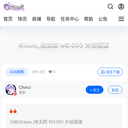
首页
快讯
商铺
导航
任务中心
帮助
公告
APP下
Kitaro_绮太郎 NO.093 大侦探家
0
COS图集
5月13日
前往下载
Chnci
关注
私信
站长
1686.Kitaro_绮太郎 NO.093 大侦探家