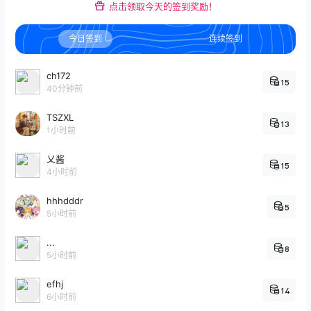
点击领取今天的签到奖励！
今日签到
连续签到
ch172
15
40分钟前
TSZXL
13
1小时前
乂酱
15
4小时前
hhhdddr
5
5小时前
...
8
5小时前
efhj
14
6小时前