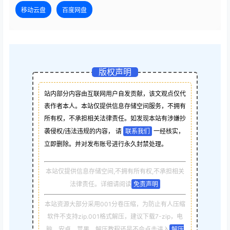
移动云盘
百度网盘
版权声明
站内部分内容由互联网用户自发贡献，该文观点仅代
表作者本人。本站仅提供信息存储空间服务，不拥有
所有权，不承担相关法律责任。如发现本站有涉嫌抄
袭侵权/违法违规的内容， 请
联系我们
一经核实，
立即删除。并对发布账号进行永久封禁处理。
本站仅提供信息存储空间,不拥有所有权,不承担相关
法律责任。详细请阅读
免责声明
本站资源大部分采用001分卷压缩，为防止有人压缩
软件不支持zip.001格式解压，建议下载7-zip，电
脑，安卓，苹果，解压教程还是不会点击进入
解压