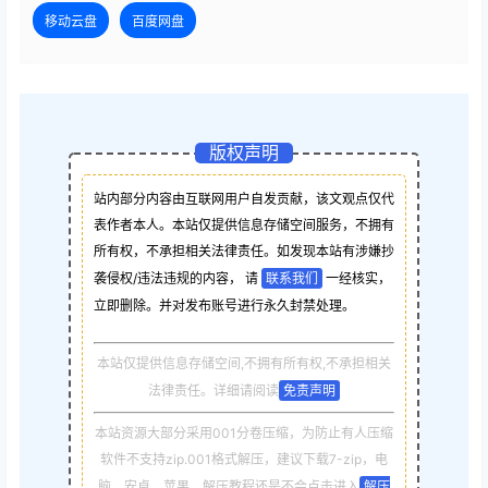
移动云盘
百度网盘
版权声明
站内部分内容由互联网用户自发贡献，该文观点仅代
表作者本人。本站仅提供信息存储空间服务，不拥有
所有权，不承担相关法律责任。如发现本站有涉嫌抄
袭侵权/违法违规的内容， 请
联系我们
一经核实，
立即删除。并对发布账号进行永久封禁处理。
本站仅提供信息存储空间,不拥有所有权,不承担相关
法律责任。详细请阅读
免责声明
本站资源大部分采用001分卷压缩，为防止有人压缩
软件不支持zip.001格式解压，建议下载7-zip，电
脑，安卓，苹果，解压教程还是不会点击进入
解压