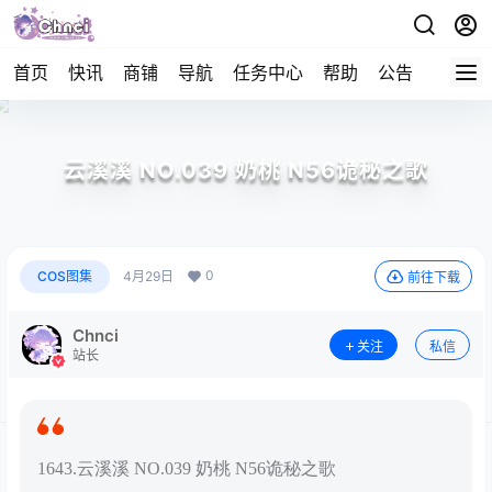
首页
快讯
商铺
导航
任务中心
帮助
公告
APP下
云溪溪 NO.039 奶桃 N56诡秘之歌
0
COS图集
4月29日
前往下载
Chnci
关注
私信
站长
1643.云溪溪 NO.039 奶桃 N56诡秘之歌