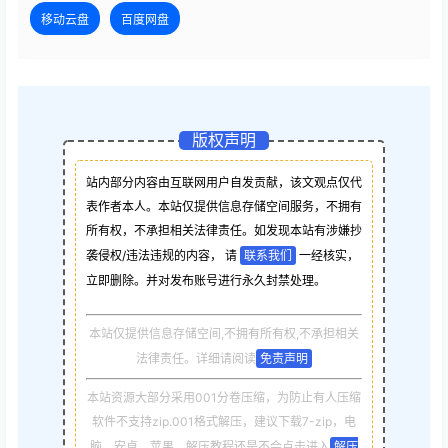
移动云盘
百度网盘
版权声明
站内部分内容由互联网用户自发贡献，该文观点仅代
表作者本人。本站仅提供信息存储空间服务，不拥有
所有权，不承担相关法律责任。如发现本站有涉嫌抄
袭侵权/违法违规的内容， 请
联系我们
一经核实，
立即删除。并对发布账号进行永久封禁处理。
本站仅提供信息存储空间,不拥有所有权,不承担相关
法律责任。详细请阅读
免责声明
本站资源大部分采用001分卷压缩，为防止有人压缩
软件不支持zip.001格式解压，建议下载7-zip，电
脑，安卓，苹果，解压教程还是不会点击进入
解压